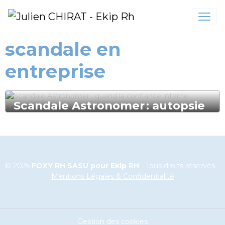
scandale en
entreprise
Scandale Astronomer : autopsie
d’une crise de confiance
Quand la sphère privée déborde sur la vie d’entreprise,
ce ne sont pas seulement des réputations qui vacillent,
mais toute une culture interne qui se fissure.
© 2025
FOXY RH SASU pour Ekip RH
- Tous droits réservés
ASSISTANT RH
Mentions Légales & Confidentialité
Gestion des cookies