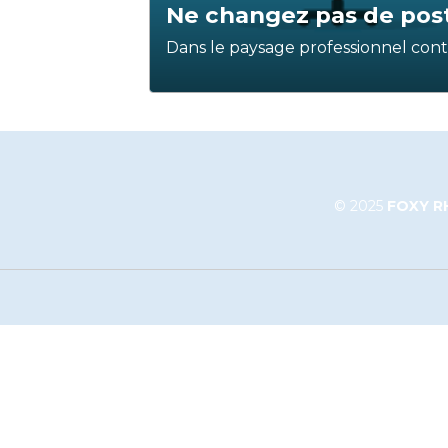
Ne changez pas de post
Dans le paysage professionnel co
est celle de la mobilité constante,
de poste tous les deux ans pour fav
épanouissement. Cependant, en ta
ressources humaines, je suis en mes
sur cette question souvent controve
explorer pourquoi il est parfois pré
© 2025
FOXY RH
recommandation courante.