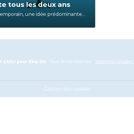
e tous les deux ans
ntemporain, une idée prédominante
 où les individus cherchent à changer
oriser leur croissance et leur
nt que recruteur et consultant en
ure de fournir un éclairage différent
rsée. Dans cet article, nous allons
férable de ne pas suivre cette
 SASU pour Ekip RH
- Tous droits réservés
Mentions Légales &
Gestion des cookies