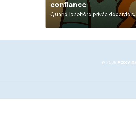
confiance
Quand la sphère privée déborde sur 
seulement des réputations qui vaci
qui se fissure.
© 2025
FOXY RH